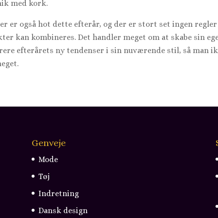
mik med kork.
r er også hot dette efterår, og der er stort set ingen regler 
ukter kan kombineres. Det handler meget om at skabe sin eg
ere efterårets ny tendenser i sin nuværende stil, så man i
eget.
Genveje
Mode
Tøj
Indretning
Dansk design