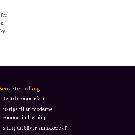
for,
en
kke
Seneste indlæg
Tøj til sommerfest
10 tips til en moderne
sommerindretning
5 ting du bliver smukkere af