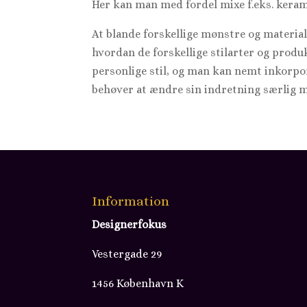
Her kan man med fordel mixe f.eks. kera
At blande forskellige mønstre og materiale
hvordan de forskellige stilarter og prod
personlige stil, og man kan nemt inkorpor
behøver at ændre sin indretning særlig m
Information
Designerfokus
Vestergade 29
1456 København K