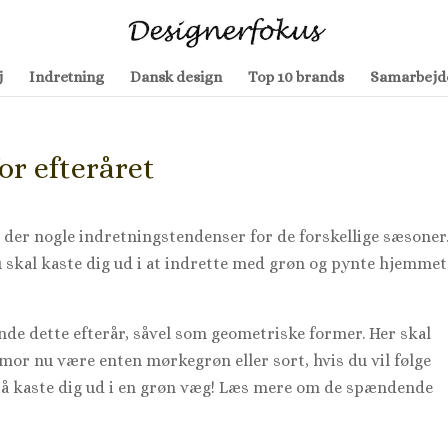
j
Indretning
Dansk design
Top 10 brands
Samarbejd
or efteråret
er der nogle indretningstendenser for de forskellige sæsoner
 du skal kaste dig ud i at indrette med grøn og pynte hjemme
de dette efterår, såvel som geometriske former. Her skal
mor nu være enten mørkegrøn eller sort, hvis du vil følge
så kaste dig ud i en grøn væg! Læs mere om de spændende